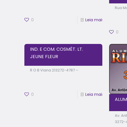
Rua Ma
0
Leia mais
0
IND. E COM. COSMÉT. LT.
JEUNE FLEUR
R O B Viana 213272-4787 –
0
Leia mais
ALUM
Av. An
3272-4