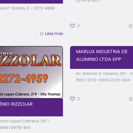
3274-5740 –
ria P. Santos, 3 – 3272-4898
0
Leia mais
MARLUX INDUSTRIA DE
ALUMINIO LTDA EPP
Av. Antônio G. Oliveira, 120 – 
1552 | 3272-3300 | 3272-2041
0
ÍNIO RIZZOLAR
tonio Lopes Cabrera, 219 –
959 | 99719-1841