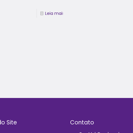
Leia mais
o Site
Contato