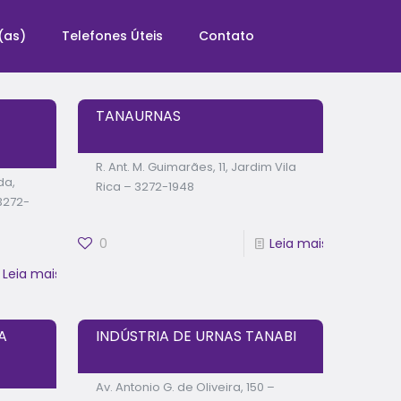
(as)
Telefones Úteis
Contato
TANAURNAS
R. Ant. M. Guimarães, 11, Jardim Vila
da,
Rica – 3272-1948
 3272-
0
Leia mais
Leia mais
A
INDÚSTRIA DE URNAS TANABI
Av. Antonio G. de Oliveira, 150 –