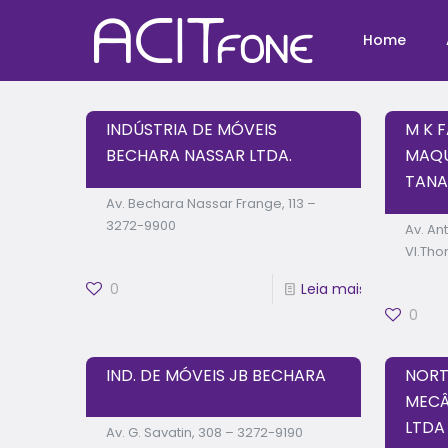
Home
INDÚSTRIA DE MÓVEIS
M K 
BECHARA NASSAR LTDA.
MAQU
TANA
Av. Bechara Nassar Frange, 113 –
3272-9900
Av. An
Vl.Tho
0
Leia mais
0
IND. DE MÓVEIS JB BECHARA
NORT
MECÂ
LTDA
Av. G. Savatin, 308 – 3272-9190