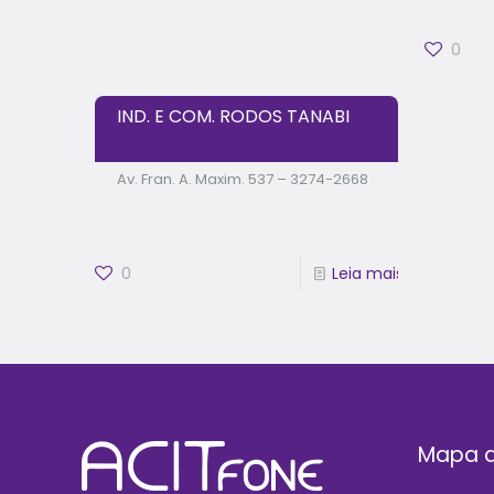
0
IND. E COM. RODOS TANABI
Av. Fran. A. Maxim. 537 – 3274-2668
0
Leia mais
Mapa d