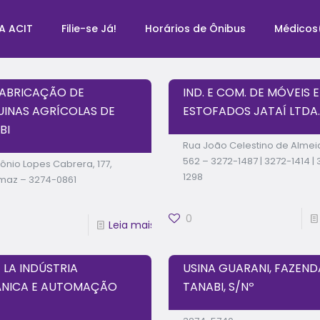
A ACIT
Filie-se Já!
Horários de Ônibus
Médicos
FABRICAÇÃO DE
IND. E COM. DE MÓVEIS E
INAS AGRÍCOLAS DE
ESTOFADOS JATAÍ LTDA.
BI
Rua João Celestino de Almei
562 – 3272-1487 | 3272-1414 |
tônio Lopes Cabrera, 177,
1298
maz – 3274-0861
0
Leia mais
 LA INDÚSTRIA
USINA GUARANI, FAZEND
NICA E AUTOMAÇÃO
TANABI, S/Nº