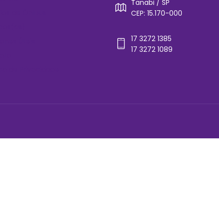
Tanabi / SP
rios de Ônibus
CEP: 15.170-000
cos(as)
17 3272 1385
ones Úteis
17 3272 1089
ato
ica de Privacidade