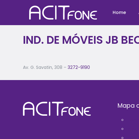
Home
IND. DE MÓVEIS JB B
Av. G. Savatin, 308 –
3272-9190
Mapa d
Hom
A AC
Filie