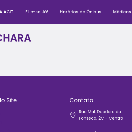
A ACIT
Filie-se Já!
Horários de Ônibus
Médicos
ECHARA
o Site
Contato
Rua Mal. Deodoro da
e
Fonseca, 2C - Centro
IT
-se Já!