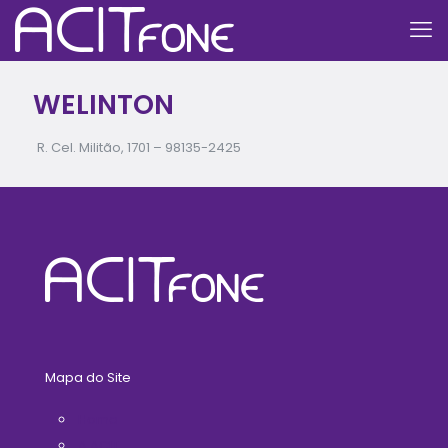
WELINTON
R. Cel. Militão, 1701 –
98135-2425
Mapa do Site
Home
A ACIT