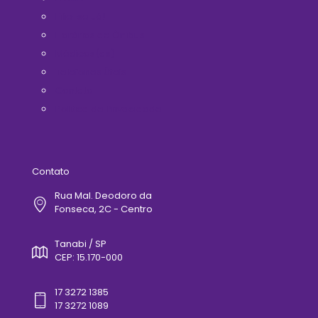
Filie-se Já!
Horários de Ônibus
Médicos(as)
Telefones Úteis
Contato
Politica de Privacidade
Contato
Rua Mal. Deodoro da
Fonseca, 2C - Centro
Tanabi / SP
CEP: 15.170-000
17 3272 1385
17 3272 1089