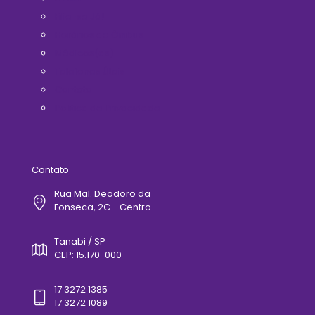
Filie-se Já!
Horários de Ônibus
Médicos(as)
Telefones Úteis
Contato
Politica de Privacidade
Contato
Rua Mal. Deodoro da
Fonseca, 2C - Centro
Tanabi / SP
CEP: 15.170-000
17 3272 1385
17 3272 1089