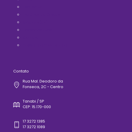
Filie-se Já!
Horários de Ônibus
Médicos(as)
Telefones Úteis
Contato
Politica de Privacidade
Contato
Rua Mal. Deodoro da
Fonseca, 2C - Centro
Tanabi / SP
CEP: 15.170-000
17 3272 1385
17 3272 1089