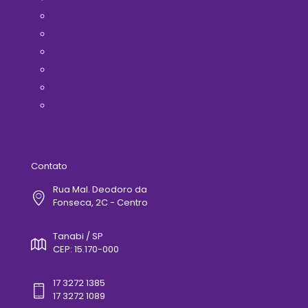
Filie-se Já!
Horários de Ônibus
Médicos(as)
Telefones Úteis
Contato
Politica de Privacidade
Contato
Rua Mal. Deodoro da
Fonseca, 2C - Centro
Tanabi / SP
CEP: 15.170-000
17 3272 1385
17 3272 1089