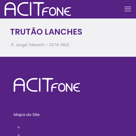
TRUTÃO LANCHES
R. Jorge Tabachi –
3274-0521
Mapa do Site
Home
A ACIT