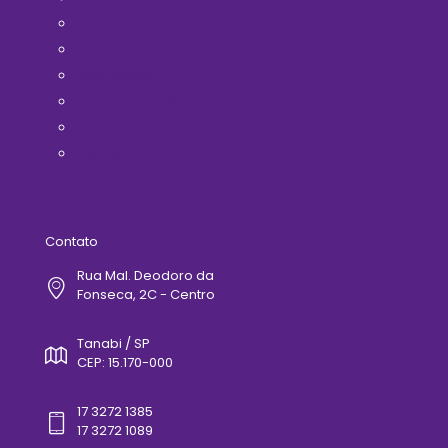
Filie-se Já!
Horários de Ônibus
Médicos(as)
Telefones Úteis
Contato
Politica de Privacidade
Contato
Rua Mal. Deodoro da
Fonseca, 2C - Centro
Tanabi / SP
CEP: 15.170-000
17 3272 1385
17 3272 1089