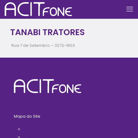
TANABI TRATORES
Rua 7 de Setembro –
3272-1603
Mapa do Site
Home
A ACIT