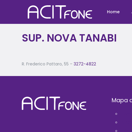
Home
SUP. NOVA TANABI
R. Frederico Pattaro, 55 –
3272-4822
Mapa d
Hom
A AC
Filie