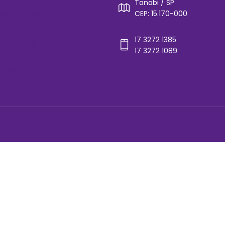
Tanabi / SP
rios de Ônibus
CEP: 15.170-000
cos(as)
17 3272 1385
ones Úteis
17 3272 1089
ato
ica de Privacidade