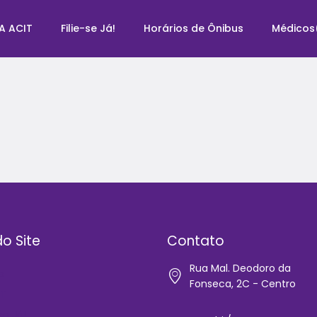
A ACIT
Filie-se Já!
Horários de Ônibus
Médicos
o Site
Contato
Rua Mal. Deodoro da
e
Fonseca, 2C - Centro
IT
-se Já!