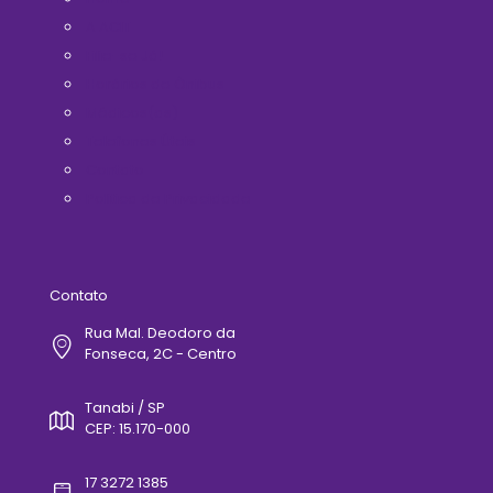
A ACIT
Filie-se Já!
Horários de Ônibus
Médicos(as)
Telefones Úteis
Contato
Politica de Privacidade
Contato
Rua Mal. Deodoro da
Fonseca, 2C - Centro
Tanabi / SP
CEP: 15.170-000
17 3272 1385