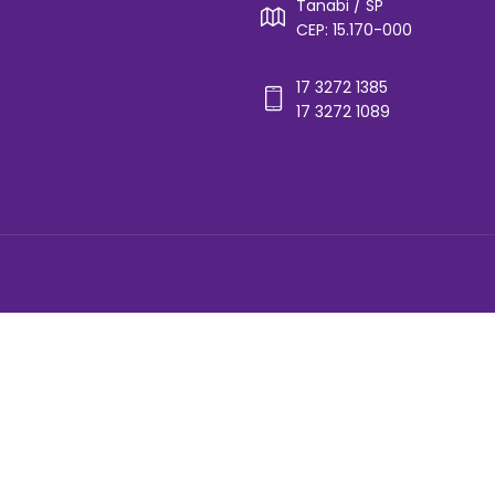
Tanabi / SP
rios de Ônibus
CEP: 15.170-000
cos(as)
17 3272 1385
ones Úteis
17 3272 1089
ato
ica de Privacidade