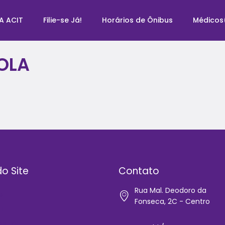
A ACIT
Filie-se Já!
Horários de Ônibus
Médicos
OLA
o Site
Contato
Rua Mal. Deodoro da
e
Fonseca, 2C - Centro
IT
-se Já!