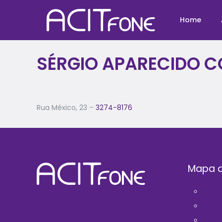
Home
SÉRGIO APARECIDO C
Rua México, 23 –
3274-8176
Mapa d
Hom
A AC
Filie