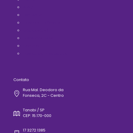
A ACIT
Filie-se Já!
Horários de Ônibus
Médicos(as)
Telefones Úteis
Contato
Politica de Privacidade
Contato
Rua Mal. Deodoro da
Fonseca, 2C - Centro
Tanabi / SP
CEP: 15.170-000
17 3272 1385