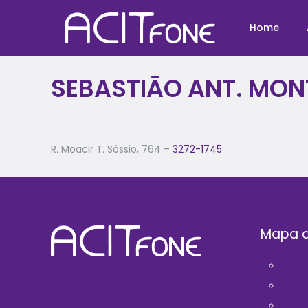
Home
SEBASTIÃO ANT. MON
R. Moacir T. Sóssio, 764 –
3272-1745
Mapa d
Hom
A AC
Filie