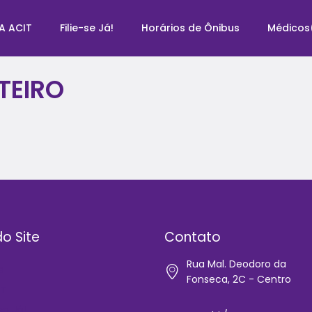
A ACIT
Filie-se Já!
Horários de Ônibus
Médicos
TEIRO
o Site
Contato
Rua Mal. Deodoro da
e
Fonseca, 2C - Centro
IT
-se Já!