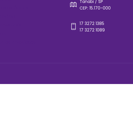
Tanabi / SP
rios de Ônibus
CEP: 15.170-000
cos(as)
17 3272 1385
ones Úteis
17 3272 1089
ato
ica de Privacidade