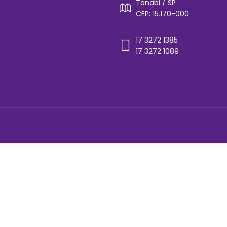
Tanabi / SP
rios de Ônibus
CEP: 15.170-000
cos(as)
17 3272 1385
ones Úteis
17 3272 1089
ato
ica de Privacidade