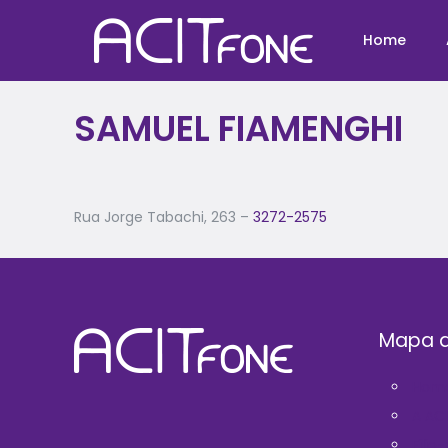
Home
SAMUEL FIAMENGHI
Rua Jorge Tabachi, 263 –
3272-2575
Mapa d
Hom
A AC
Filie