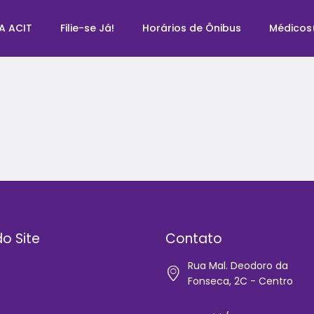
A ACIT
Filie-se Já!
Horários de Ônibus
Médicos
o Site
Contato
Rua Mal. Deodoro da
e
Fonseca, 2C - Centro
IT
-se Já!