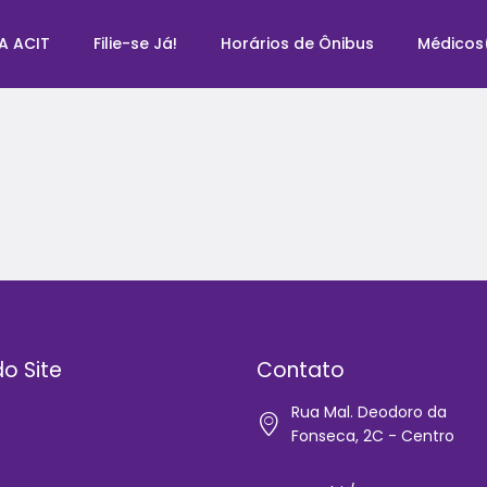
A ACIT
Filie-se Já!
Horários de Ônibus
Médicos
o Site
Contato
Rua Mal. Deodoro da
e
Fonseca, 2C - Centro
IT
-se Já!