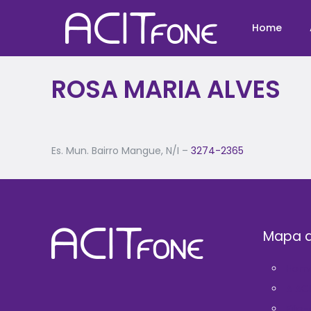
Home
ROSA MARIA ALVES
Es. Mun. Bairro Mangue, N/I –
3274-2365
Mapa d
Hom
A AC
Filie