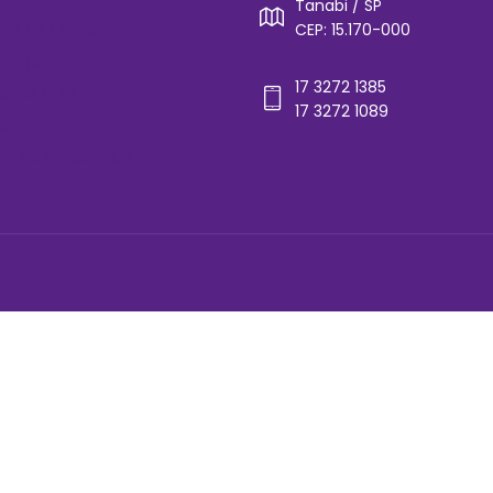
Tanabi / SP
rios de Ônibus
CEP: 15.170-000
cos(as)
17 3272 1385
ones Úteis
17 3272 1089
ato
ica de Privacidade