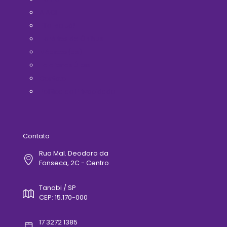
A ACIT
Filie-se Já!
Horários de Ônibus
Médicos(as)
Telefones Úteis
Contato
Politica de Privacidade
Contato
Rua Mal. Deodoro da
Fonseca, 2C - Centro
Tanabi / SP
CEP: 15.170-000
17 3272 1385