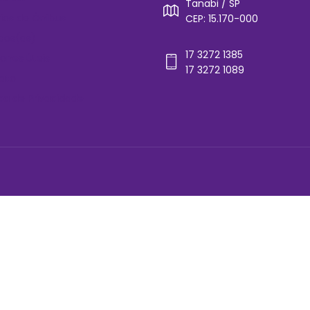
Tanabi / SP
rios de Ônibus
CEP: 15.170-000
cos(as)
17 3272 1385
ones Úteis
17 3272 1089
ato
ica de Privacidade