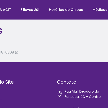
A ACIT
Filie-se Já!
Horários de Ônibus
Médicos
S
118-0808
o Site
Contato
Rua Mal. Deodoro da
e
Fonseca, 2C - Centro
IT
-se Já!