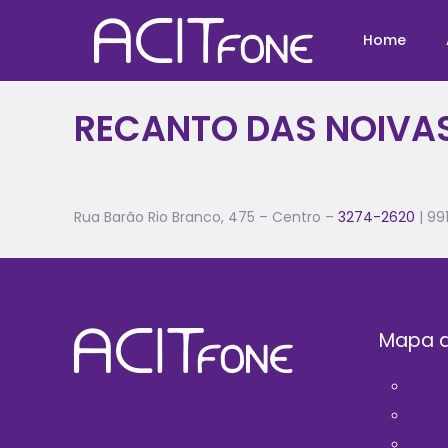
Home
RECANTO DAS NOIVA
Rua Barão Rio Branco, 475 – Centro –
3274-2620
| 99
Mapa d
Hom
A AC
Filie