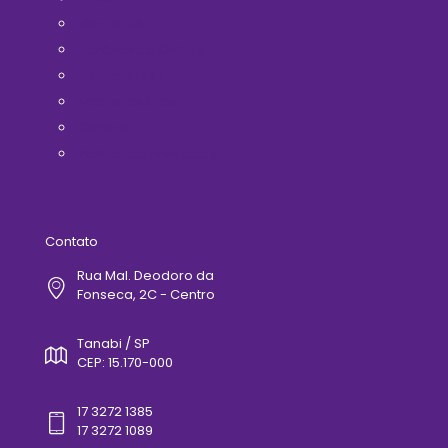
Filie-se Já!
Horários de Ônibus
Médicos(as)
Telefones Úteis
Contato
Politica de Privacidade
Contato
Rua Mal. Deodoro da
Fonseca, 2C - Centro
Tanabi / SP
CEP: 15.170-000
17 3272 1385
17 3272 1089