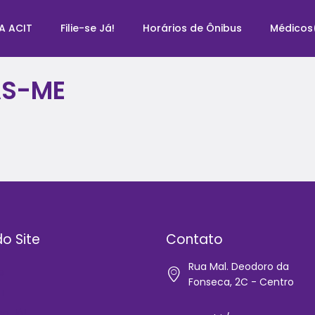
A ACIT
Filie-se Já!
Horários de Ônibus
Médicos
AS-ME
o Site
Contato
Rua Mal. Deodoro da
e
Fonseca, 2C - Centro
IT
-se Já!