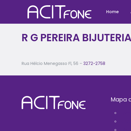
Home
R G PEREIRA BIJUTERI
Rua Hélcio Menegasso Fl, 56 –
3272-2758
Mapa d
Hom
A AC
Filie