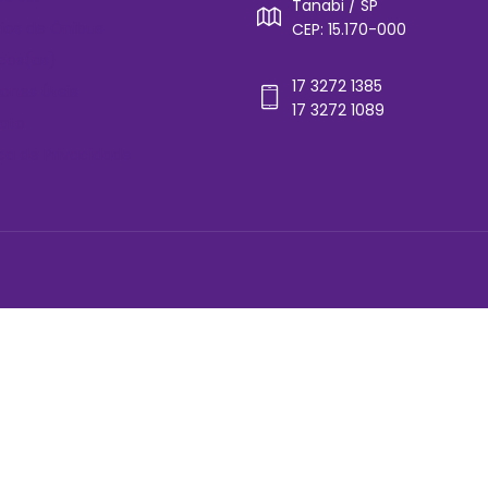
Tanabi / SP
rios de Ônibus
CEP: 15.170-000
cos(as)
17 3272 1385
ones Úteis
17 3272 1089
ato
ica de Privacidade