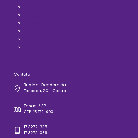
Filie-se Já!
Horários de Ônibus
Médicos(as)
Telefones Úteis
Contato
Politica de Privacidade
Contato
Rua Mal. Deodoro da
Fonseca, 2C - Centro
Tanabi / SP
CEP: 15.170-000
17 3272 1385
17 3272 1089