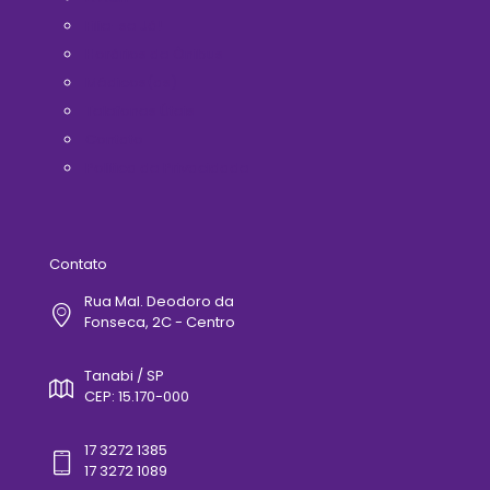
Filie-se Já!
Horários de Ônibus
Médicos(as)
Telefones Úteis
Contato
Politica de Privacidade
Contato
Rua Mal. Deodoro da
Fonseca, 2C - Centro
Tanabi / SP
CEP: 15.170-000
17 3272 1385
17 3272 1089