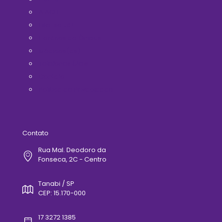
A ACIT
Filie-se Já!
Horários de Ônibus
Médicos(as)
Telefones Úteis
Contato
Politica de Privacidade
Contato
Rua Mal. Deodoro da
Fonseca, 2C - Centro
Tanabi / SP
CEP: 15.170-000
17 3272 1385