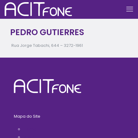
PEDRO GUTIERRES
Rua Jorge Tabachi, 644 –
3272-1961
Mapa do Site
Home
A ACIT