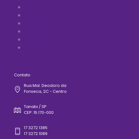
Filie-se Já!
Horários de Ônibus
Médicos(as)
Telefones Úteis
Contato
Politica de Privacidade
Contato
Rua Mal. Deodoro da
Fonseca, 2C - Centro
Tanabi / SP
CEP: 15.170-000
17 3272 1385
17 3272 1089