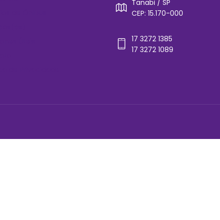
Tanabi / SP
rios de Ônibus
CEP: 15.170-000
cos(as)
17 3272 1385
ones Úteis
17 3272 1089
ato
ica de Privacidade