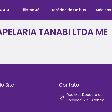
A ACIT
Filie-se Já!
Horários de Ônibus
Médicos
APELARIA TANABI LTDA ME
o Site
Contato
Rua Mal. Deodoro da
e
Fonseca, 2C - Centro
IT
-se Já!