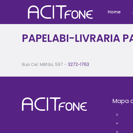
Home
PAPELABI-LIVRARIA P
Rua Cel. Militão, 597 –
3272-1763
Mapa d
Hom
A AC
Filie