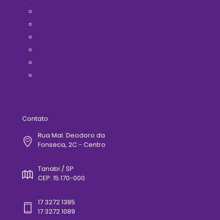
Filie-se Já!
Horários de Ônibus
Médicos(as)
Telefones Úteis
Contato
Politica de Privacidade
Contato
Rua Mal. Deodoro da
Fonseca, 2C - Centro
Tanabi / SP
CEP: 15.170-000
17 3272 1385
17 3272 1089