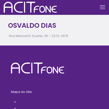
OSVALDO DIAS
Rua Manoel R. Duarte, 35 –
3272-2975
Mapa do Site
Home
A ACIT