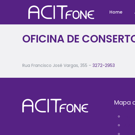
Home
OFICINA DE CONSERTO
Rua Francisco José Vargas, 355 –
3272-2953
Mapa d
Hom
A AC
Filie