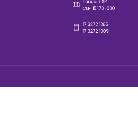
Tanabi / SP
rios de Ônibus
CEP: 15.170-000
cos(as)
17 3272 1385
ones Úteis
17 3272 1089
ato
ica de Privacidade