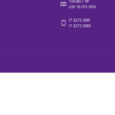
Tanabi / SP
rios de Ônibus
CEP: 15.170-000
cos(as)
17 3272 1385
ones Úteis
17 3272 1089
ato
ica de Privacidade