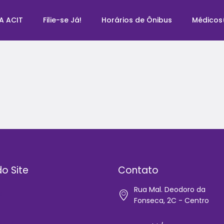
A ACIT
Filie-se Já!
Horários de Ônibus
Médicos
o Site
Contato
Rua Mal. Deodoro da
e
Fonseca, 2C - Centro
IT
-se Já!