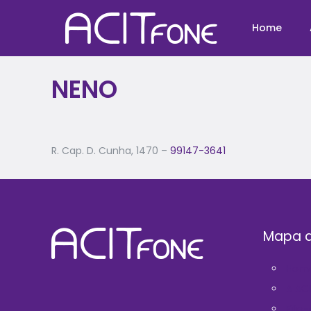
Home
NENO
R. Cap. D. Cunha, 1470 –
99147-3641
Mapa d
Hom
A AC
Filie