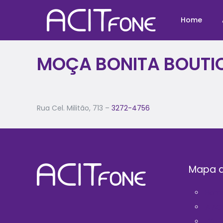
Home
MOÇA BONITA BOUTI
Rua Cel. Militão, 713 –
3272-4756
Mapa d
Hom
A AC
Filie