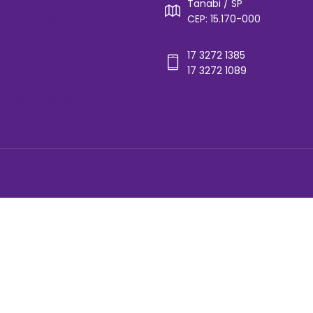
Tanabi / SP
rios de Ônibus
CEP: 15.170-000
cos(as)
17 3272 1385
ones Úteis
17 3272 1089
ato
ica de Privacidade