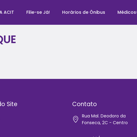
A ACIT
Filie-se Já!
Horários de Ônibus
Médicos
QUE
o Site
Contato
Rua Mal. Deodoro da
e
Fonseca, 2C - Centro
IT
-se Já!