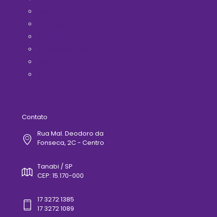
Filie-se Já!
Horários de Ônibus
Médicos(as)
Telefones Úteis
Contato
Politica de Privacidade
Contato
Rua Mal. Deodoro da
Fonseca, 2C - Centro
Tanabi / SP
CEP: 15.170-000
17 3272 1385
17 3272 1089