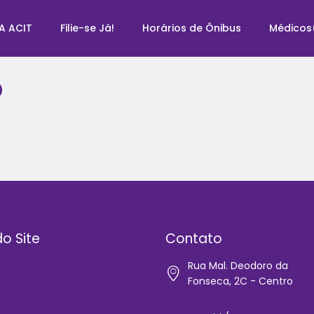
A ACIT
Filie-se Já!
Horários de Ônibus
Médicos
O
o Site
Contato
Rua Mal. Deodoro da
e
Fonseca, 2C - Centro
IT
-se Já!