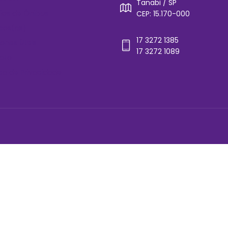
Tanabi / SP
rios de Ônibus
CEP: 15.170-000
cos(as)
17 3272 1385
ones Úteis
17 3272 1089
ato
ica de Privacidade