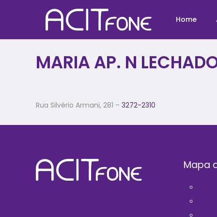
Home
MARIA AP. N LECHAD
Rua Silvério Armani, 281 –
3272-2310
Mapa d
Hom
A AC
Filie