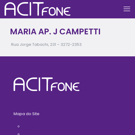
MARIA AP. J CAMPETTI
Rua Jorge Tabachi, 231 –
3272-2353
Mapa do Site
Home
A ACIT