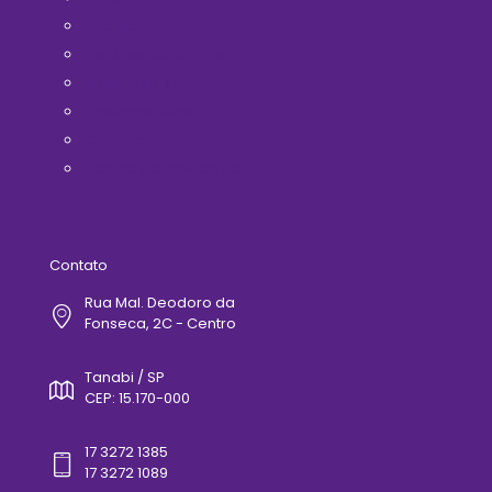
Filie-se Já!
Horários de Ônibus
Médicos(as)
Telefones Úteis
Contato
Politica de Privacidade
Contato
Rua Mal. Deodoro da
Fonseca, 2C - Centro
Tanabi / SP
CEP: 15.170-000
17 3272 1385
17 3272 1089