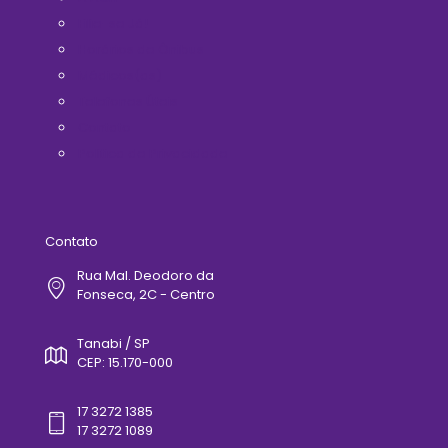
Filie-se Já!
Horários de Ônibus
Médicos(as)
Telefones Úteis
Contato
Politica de Privacidade
Contato
Rua Mal. Deodoro da
Fonseca, 2C - Centro
Tanabi / SP
CEP: 15.170-000
17 3272 1385
17 3272 1089