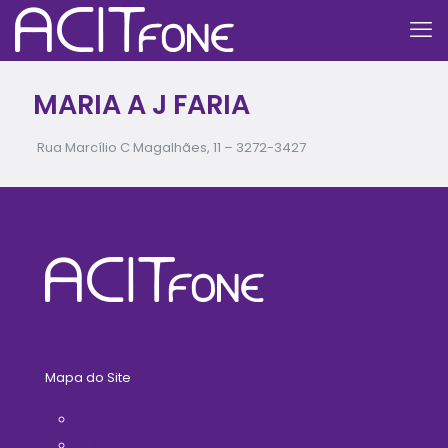
MARIA A J FARIA
Rua Marcílio C Magalhães, 11 –
3272-3427
Mapa do Site
Home
A ACIT