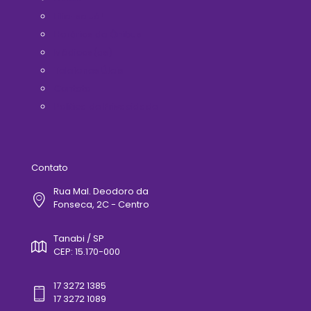
Filie-se Já!
Horários de Ônibus
Médicos(as)
Telefones Úteis
Contato
Politica de Privacidade
Contato
Rua Mal. Deodoro da
Fonseca, 2C - Centro
Tanabi / SP
CEP: 15.170-000
17 3272 1385
17 3272 1089