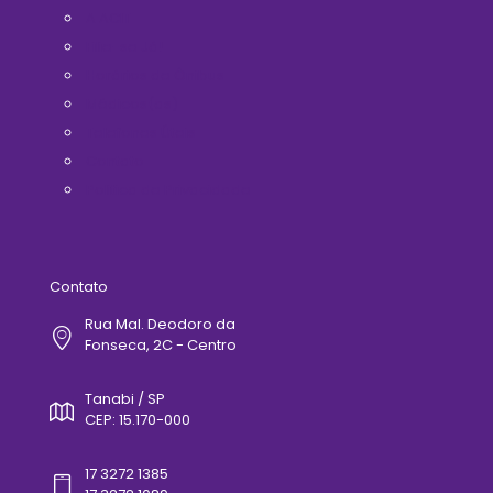
A ACIT
Filie-se Já!
Horários de Ônibus
Médicos(as)
Telefones Úteis
Contato
Politica de Privacidade
Contato
Rua Mal. Deodoro da
Fonseca, 2C - Centro
Tanabi / SP
CEP: 15.170-000
17 3272 1385