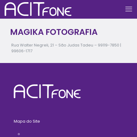
MAGIKA FOTOGRAFIA
Rua Walter Negreli, 21 – São Judas Tadeu –
99119-7850
|
99606-1717
Mapa do Site
Home