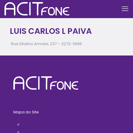
LUIS CARLOS L PAIVA
Rua Silvério Armani, 237 –
3272-3696
Mapa do Site
Home
A ACIT