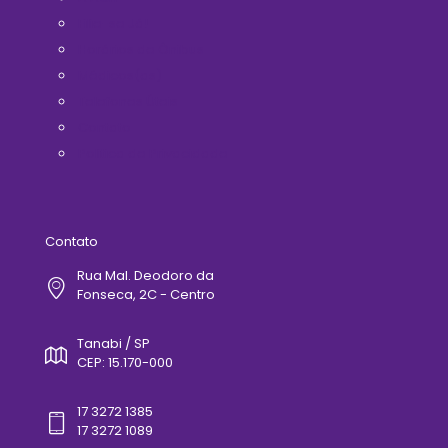
Filie-se Já!
Horários de Ônibus
Médicos(as)
Telefones Úteis
Contato
Politica de Privacidade
Contato
Rua Mal. Deodoro da
Fonseca, 2C - Centro
Tanabi / SP
CEP: 15.170-000
17 3272 1385
17 3272 1089