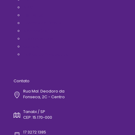
A ACIT
Filie-se Já!
Horários de Ônibus
Médicos(as)
Telefones Úteis
Contato
Politica de Privacidade
Contato
Rua Mal. Deodoro da
Fonseca, 2C - Centro
Tanabi / SP
CEP: 15.170-000
17 3272 1385