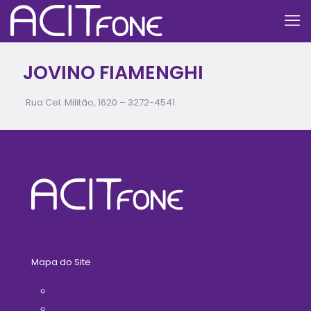
JOVINO FIAMENGHI
Rua Cel. Militão, 1620 –
3272-4541
Mapa do Site
Home
A ACIT