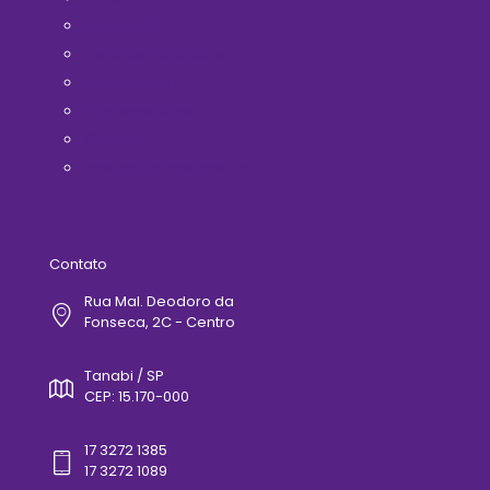
Filie-se Já!
Horários de Ônibus
Médicos(as)
Telefones Úteis
Contato
Politica de Privacidade
Contato
Rua Mal. Deodoro da
Fonseca, 2C - Centro
Tanabi / SP
CEP: 15.170-000
17 3272 1385
17 3272 1089