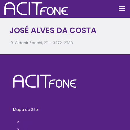
JOSÉ ALVES DA COSTA
R. Cidenir Zanchi, 211 –
3272-2733
Mapa do Site
Home
A ACIT