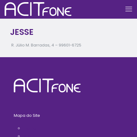
JESSE
R. Júlio M. Barradas, 4 –
99601-6725
Mapa do Site
Home
A ACIT