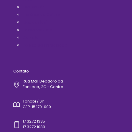
Filie-se Já!
Horários de Ônibus
Médicos(as)
Telefones Úteis
Contato
Politica de Privacidade
Contato
Rua Mal. Deodoro da
Fonseca, 2C - Centro
Tanabi / SP
CEP: 15.170-000
17 3272 1385
17 3272 1089