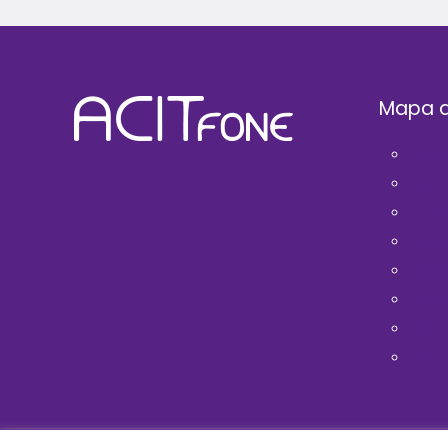
Mapa d
Hom
A AC
Filie
Horá
Médi
Telef
Cont
Polit