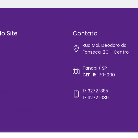
o Site
Contato
Rua Mal. Deodoro da
e
Fonseca, 2C - Centro
IT
-se Já!
Tanabi / SP
rios de Ônibus
CEP: 15.170-000
cos(as)
17 3272 1385
ones Úteis
17 3272 1089
ato
ica de Privacidade