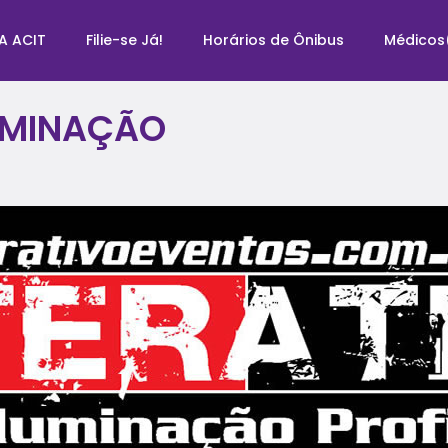
A ACIT
Filie-se Já!
Horários de Ônibus
Médicos
LUMINAÇÃO