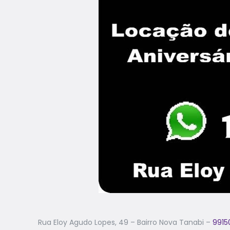
Rua Eloy Agudo Lopes, 49 – Bairro Nova Tanabi –
9915