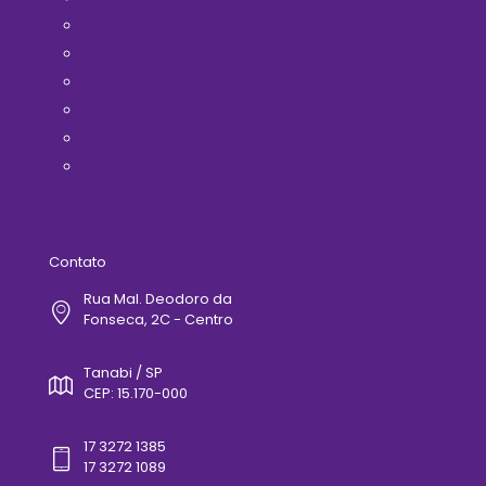
Filie-se Já!
Horários de Ônibus
Médicos(as)
Telefones Úteis
Contato
Politica de Privacidade
Contato
Rua Mal. Deodoro da
Fonseca, 2C - Centro
Tanabi / SP
CEP: 15.170-000
17 3272 1385
17 3272 1089