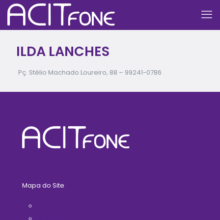
ILDA LANCHES
Pç. Stélio Machado Loureiro, 88 –
99241-0786
Mapa do Site
Home
A ACIT