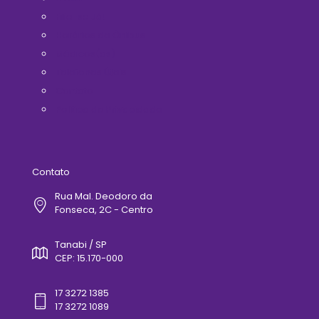
Filie-se Já!
Horários de Ônibus
Médicos(as)
Telefones Úteis
Contato
Politica de Privacidade
Contato
Rua Mal. Deodoro da
Fonseca, 2C - Centro
Tanabi / SP
CEP: 15.170-000
17 3272 1385
17 3272 1089