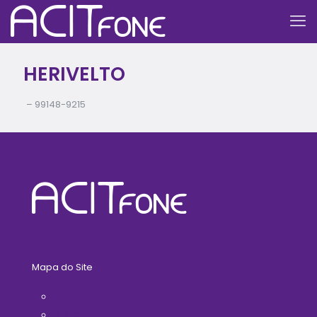
HERIVELTO
–
99148-9215
Mapa do Site
Home
A ACIT