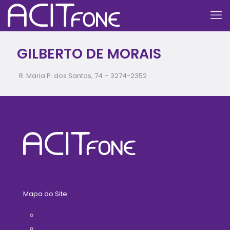
GILBERTO DE MORAIS
R. Maria P. dos Santos, 74 –
3274-2352
Mapa do Site
Home
A ACIT