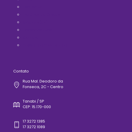
Filie-se Já!
Horários de Ônibus
Médicos(as)
Telefones Úteis
Contato
Politica de Privacidade
Contato
Rua Mal. Deodoro da
Fonseca, 2C - Centro
Tanabi / SP
CEP: 15.170-000
17 3272 1385
17 3272 1089