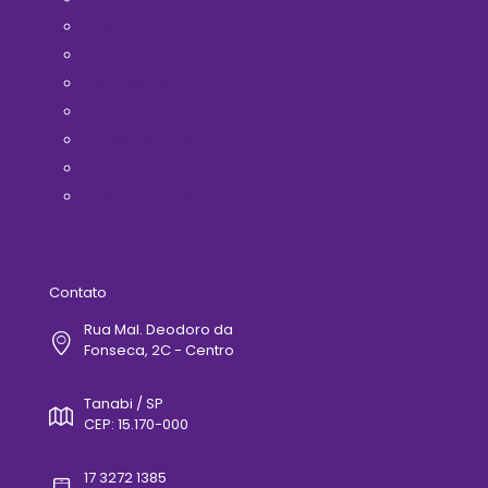
A ACIT
Filie-se Já!
Horários de Ônibus
Médicos(as)
Telefones Úteis
Contato
Politica de Privacidade
Contato
Rua Mal. Deodoro da
Fonseca, 2C - Centro
Tanabi / SP
CEP: 15.170-000
17 3272 1385