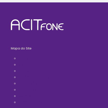
Mapa do Site
Home
A ACIT
Filie-se Já!
Horários de Ônibus
Médicos(as)
Telefones Úteis
Contato
Politica de Privacidade