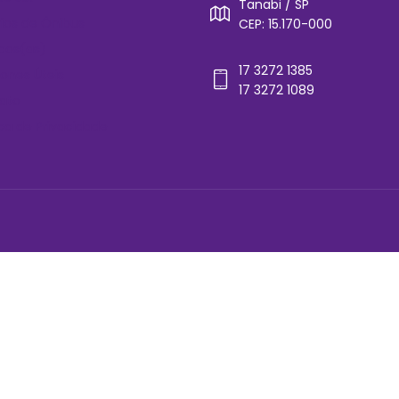
Tanabi / SP
rios de Ônibus
CEP: 15.170-000
cos(as)
17 3272 1385
ones Úteis
17 3272 1089
ato
ica de Privacidade