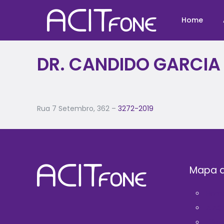
Home
DR. CANDIDO GARCIA
Rua 7 Setembro, 362 –
3272-2019
Mapa d
Hom
A AC
Filie