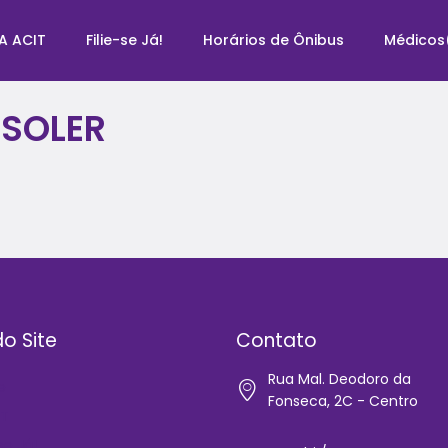
A ACIT
Filie-se Já!
Horários de Ônibus
Médicos
 SOLER
o Site
Contato
Rua Mal. Deodoro da
e
Fonseca, 2C - Centro
IT
-se Já!