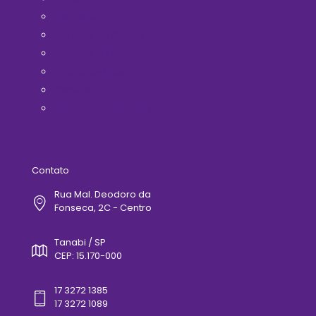
Filie-se Já!
Horários de Ônibus
Médicos(as)
Telefones Úteis
Contato
Politica de Privacidade
Contato
Rua Mal. Deodoro da
Fonseca, 2C - Centro
Tanabi / SP
CEP: 15.170-000
17 3272 1385
17 3272 1089