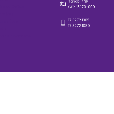
Tanabi / SP
rios de Ônibus
CEP: 15.170-000
cos(as)
17 3272 1385
ones Úteis
17 3272 1089
ato
ica de Privacidade