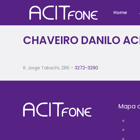
Home
CHAVEIRO DANILO AC
R. Jorge Tabachi, 286 –
3272-3290
Mapa d
Hom
A AC
Filie