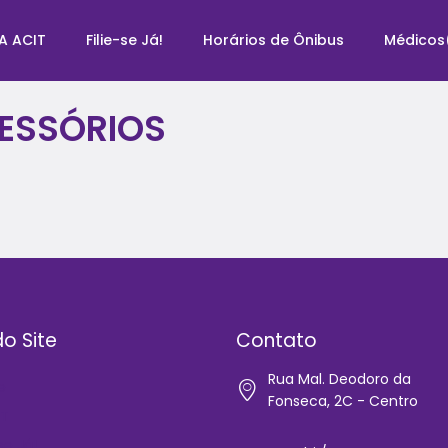
A ACIT
Filie-se Já!
Horários de Ônibus
Médicos
ESSÓRIOS
o Site
Contato
Rua Mal. Deodoro da
e
Fonseca, 2C - Centro
IT
-se Já!