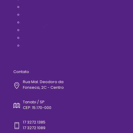
Filie-se Já!
Horários de Ônibus
Médicos(as)
Telefones Úteis
Contato
Politica de Privacidade
Contato
Rua Mal. Deodoro da
Fonseca, 2C - Centro
Tanabi / SP
CEP: 15.170-000
17 3272 1385
17 3272 1089