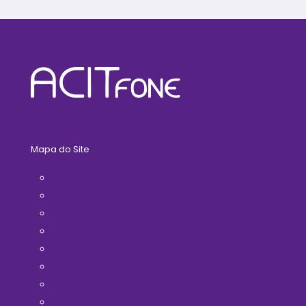
Mapa do Site
Home
A ACIT
Filie-se Já!
Horários de Ônibus
Médicos(as)
Telefones Úteis
Contato
Politica de Privacidade