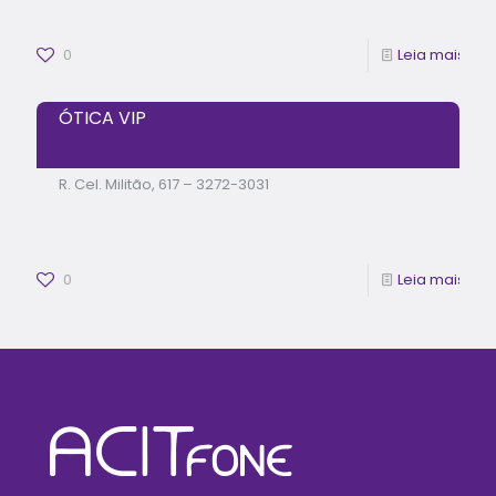
0
Leia mais
ÓTICA VIP
R. Cel. Militão, 617 – 3272-3031
0
Leia mais