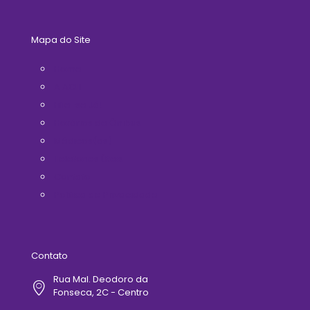
Mapa do Site
Home
A ACIT
Filie-se Já!
Horários de Ônibus
Médicos(as)
Telefones Úteis
Contato
Politica de Privacidade
Contato
Rua Mal. Deodoro da
Fonseca, 2C - Centro